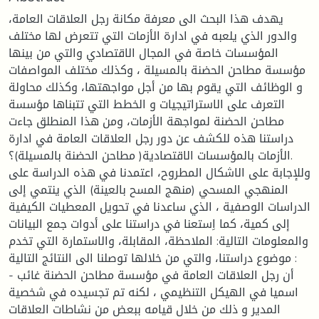
يهدف هذا البحث الى معرفة مكانة رجل العلاقات العامة،
والدور الذي يلعبه في ادارة الأزمات التي تتعرض لها مختلف
المؤسسات خاصة في المجال الاقتصادي والتي من بينها
مؤسسة مطاحن الحضنة بالمسيلة ، وكذلك مختلف المواصفات
و الوظائف التي يقوم بها من أجل مواجهتها، وكذلك محاولة
التعرف على الاستراتيجيات و الخطط التي تتبناها مؤسسة
مطاحن الحضنة لمواجهة الأزمات، ومن هذا المنطلق جاءت
دراستنا هذه للكشف عن دور رجل العلاقات العامة في ادارة
الأزمات بالمؤسسات الاقتصادية( مطاحن الحضنة بالمسيلة)؟.
وللإجابة على الاشكال المطروح، اعتمدنا في هذه الدراسة على
المنهجي المسحي (منهج المسح بالعينة) الذي ينتمي إلى
الدراسات الوصفية ، الذي ساعدنا في تحويل المعطيات الكيفية
إلى كمية، كما اِستعنا في دراستنا على أدوات جمع البيانات
والمعلومات التالية: الملاحظة، المقابلة، والاستمارة التي تخدم
موضوع دراستنا، والتي من خلالها توصلنا الى النتائج التالية :
- أن رجل العلاقات العامة في مؤسسة مطاحن الحضنة غائب
اسميا في الهيكل التنظيمي ، لكنه تم تجسيده في شخصية
المدير و ذلك من خلال قيامه ببعض من نشاطات العلاقات