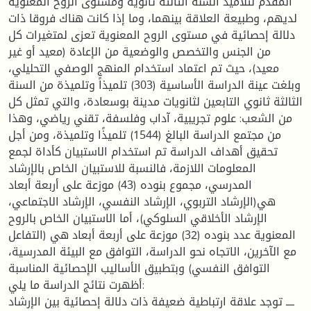
المقدم لتلاميذ السنة الثالثة ثانوية ومستوى الروح المعنوية
لديهم، وطبيعة العلاقة بينهما، وما إذا كانت هناك فروقا ذات
دلالة إحصائية في مستوى الروح المعنوية تعزى لمتغيرات كل
من الجنس والتخصص والوضعية من الإعادة (معيد أو غير
معيد)، حيث تم اعتماد استخدام المنهج الوصفي التحليلي،
وبلغت عينة الدراسة الأساسية (303) تلميذاً وتلميذة من السنة
الثالثة ثانوي التابعين لثانويات مدينة بوسعادة، والتي تمثل كل
من الشعب: علوم تجريبية، آداب وفلسفة، تقني رياضي، وهذا
من مجتمع الدراسة البالغ (1544) تلميذًا وتلميذة، ومن أجل
تحقيق أهداف الدراسة تم استخدام الاستبيان كأداة لجمع
المعلومات اللازمة، فالنسبة للاستبيان الخاص بالإرشاد
المدرسي، مجموع بنوده (43) موزعة على أربعة أبعاد
هي(الإرشاد التربوي، الإرشاد النفسي، الإرشاد الاجتماعي،
الإرشاد الأخلاقي السلوكي)، أما الاستبيان الخاص بالروح
المعنوية عدد بنوده (32) موزعة على أربعة أبعاد هي (التفاعل
مع الآخرين، الاتجاه نحو الدراسة، التوافق مع البيئة المدرسية،
التوافق النفسي) وبتطبيق الأساليب الإحصائية المناسبة
أظهرت نتائج الدراسة ما يلي:
ــــ توجد علاقة ارتباطية ضعيفة ذات دلالة إحصائية بين الإرشاد