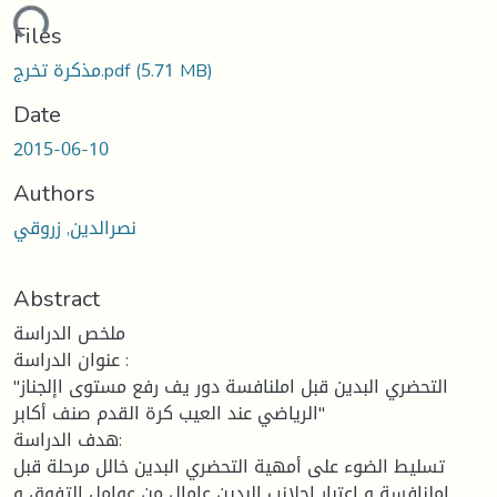
ding...
Files
(5.71 MB)
مذكرة تخرج.pdf
Date
2015-06-10
Authors
نصرالدين, زروقي
Abstract
ملخص الدراسة
عنوان الدراسة :
"التحضري البدين قبل املنافسة دور يف رفع مستوى اإلجناز
الرياضي عند العيب كرة القدم صنف أكابر"
هدف الدراسة:
تسليط الضوء على أمهية التحضري البدين خالل مرحلة قبل
املنافسة و اعتبار اجلانب البدين عامال من عوامل التفوق و