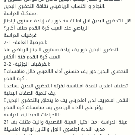
النجاح و اكتساب الرياضيني ثقافة التحضري البدين.
مشكلة الدراسة :
هل للتحضري البدين قبل املنافسة دور يف زيادة مستوى اإلجناز
الرياضي عند العيب كرة القدم صنف أكابر؟
فرضيات الدراسة:
2-1 -الفرضية العامة:
للتحضري البدين دور يف زيادة مستوى االجناز الرياضي عند
العيب كرة القدم فئة األكابر.
2-2 -الفرضيات الجزئية:
للتحضري البدين دور يف حتسني أداء الالعبني خالل منافسات
كرة القدم .
تصنيف املدرب للمدة املناسبة لفرتة التحضري البدين يساعد
يف تنمية الصفات البدنية.
النقص املعريف لدى املدربني يف ما يتعلق بالتحضري البدين
يؤثر على األداء الرياضي يف منافسات كرة القدم.
االجراءات الميدانية للدراسة :
عينة الدراسة : مت اختيار العينة القصدية واليت متثلت يف 21
مدرب الندية اجلهوي االول والثاين لوالية املسيلة