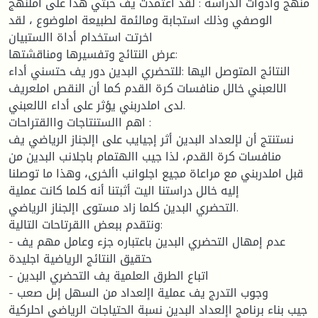
منهج وادوات الدراسة : لقد اعتمدت يف حبثي هذا على املنهج
الوصفي وذلك استجابة ومالئمة لطبيعة املوضوع ، لقد
اخرتت استخدام أداة االستبيان
عرض النتائج وتفسيرها ومناقشتها:
النتائج المتوصل اليها :للتحضري البدين دور يف حتسني أداء
الالعبني خالل منافسات كرة القدم كما أن النقص املعريف
لدى املدربني يؤثر على أداء الالعبني.
اهم االستنتاجات واالقتراحات :
نستنتج أن لإلعداد البدين أثر إجيايب على اإلجناز الرياضي يف
منافسات كرة القدم، لذا جيب االهتمام باجلانب البدين من
قبل املدربني مع مراعاة مجيع اجلوانب األخرى، وهذا ما توصلنا
إليه خالل دراستنا اليت أثبتنا أنه كلما كانت عملية
التحضري البدين كلما زاد مستوى اإلجناز الرياضي.
ونتقدم ببعض االقرتاحات التالية:
- عدم إمهال التحضري البدين باعتباره جزء وعامل مهم يف
حتقيق النتائج الرياضية اجليدة
- اتباع الطرق العلمية يف التحضري البدين
- وجوب التدرج يف عملية اإلعداد من السهل إىل صعب
جيب بناء برنامج اإلعداد البدين نسبة الحتياجات الرياضي احلركية