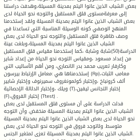
بعض الشباب الذين عانوا اليتم بمدينة المسيلة،وهدفت دراستنا
إلى معرفةمستوى قلق المستقبل والتوجه نحو الحياة لدى
بعض الشباب الذين عانوا اليتم بمدينة المسيلة ولقد إستخدمنا
المنهج الوصفي كونه الوسيلة المناسبة التي تساعدنا في
وصف ظاهرة قلق المستقبل والتوجه نحو الحياة لدى بعض
الشباب الذين عانوا اليتم بمدينة المسيلة،وبلغت عينة
الدراسة(50)شابة وشابة ،كما إستخدمنا مقياس قلق المستقبل
من إعداد مسعود ،ومقياس التوجه نحو الحياة من إعداد شاير
وكارفار تعريب محمد بدر الانصاري، ومن أهم الأساليب التي
إستخدمناها هي :معامل الإرتباط بيرسون (Rp)،معامب الثبات
ألف كرونباخ ،وإختبار كولمونغروف سميرنوف وإختبار شابير
ويلك ،وإختبار الدلالة الإحصائية (T)،إختبار التجانس ليفين
(F)،إختبار الفروق (Ttest) .
فدلت الدراسة على أن مستوى قلق المستقبل لدى بعض
الشباب الذين عانوا اليتم بمدينة المسيلة منخفض. وأن التوجه
نحو الحياة لدى بعض الشباب الذين عانوا اليتم بمدينة المسيلة
متوسط. ولاتوجد فروق في التوجه نحو الحياة لدى بعض
الشباب الذين عانوا اليتم بمدينة المسيلة تعزى لمتغير الجنس.