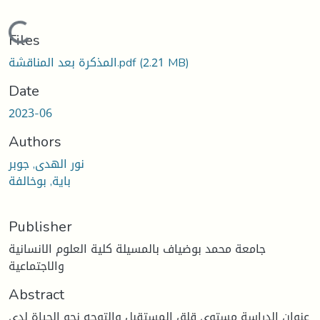
Loading...
Files
(2.21 MB)
المذكرة بعد المناقشة.pdf
Date
2023-06
Authors
نور الهدى, جوبر
باية, بوخالفة
Publisher
جامعة محمد بوضياف بالمسيلة كلية العلوم الانسانية
والاجتماعية
Abstract
عنوان الدراسة مستوى قلق المستقبل والتوجه نحو الحياة لدى