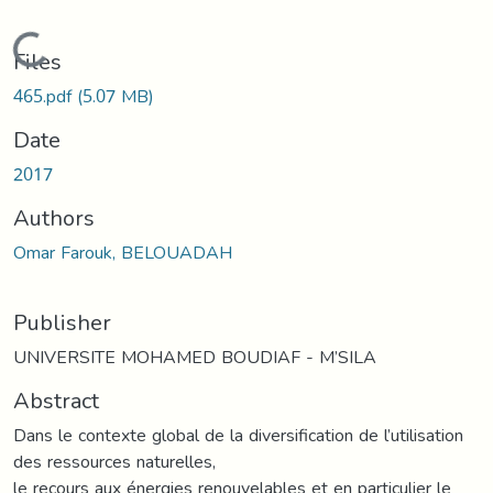
Loading...
Files
465.pdf
(5.07 MB)
Date
2017
Authors
Omar Farouk, BELOUADAH
Publisher
UNIVERSITE MOHAMED BOUDIAF - M’SILA
Abstract
Dans le contexte global de la diversification de l’utilisation
des ressources naturelles,
le recours aux énergies renouvelables et en particulier le