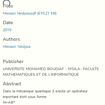
ding...
Files
Menasri Nedjwa.pdf
(610.21 KB)
Date
2019
Authors
Menasri, Nedjwa
Publisher
UNIVERSITE MOHAMED BOUDIAF - M’SILA- FACULTE
MATHEMATIQUES ET DE L’INFORMATIQUE
Abstract
Dans la mécanique quantique ,il existe un opérateur
important écrit sous forme
N=AB*