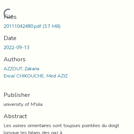
Loading...
Files
20111042480.pdf
(3.7 MB)
Date
2022-09-13
Authors
AZZOUT, Zakaria
Enca/ CHIKOUCHE, Med AZIZ
Publisher
university of M'sila
Abstract
Les usines cimentaires sont toujours pointées du doigt
lorsque les bilans des gaz à