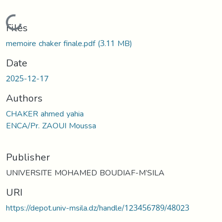
Loading...
Files
memoire chaker finale.pdf
(3.11 MB)
Date
2025-12-17
Authors
CHAKER ahmed yahia
ENCA/Pr. ZAOUI Moussa
Publisher
UNIVERSITE MOHAMED BOUDIAF-M’SILA
URI
https://depot.univ-msila.dz/handle/123456789/48023