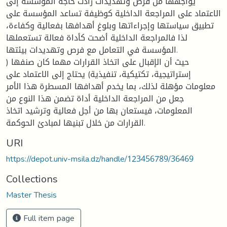
يواجهها من فرص وتهديدات زادت حاجة المؤسسة إلى
الاعتماد على المراجعة الداخلية كوظيفة تساعد المؤسسة على
تطبيق سياستها وإجراءاتها وبلوغ أهدافها بفعالية وكفاءة،
لذا فالمراجعة الداخلية أضحت كأداة فعالة تستعملها
المؤسسة في التعامل مع فرص وتهديدات بيئتها.
حيث أن الإقبال على اتخاذ القرارات مهما كان صنفها (
إستراتيجية، تكتيكية، تنفيذية) يحتاج إلى الاعتماد على
معلومات مؤهلة لذلك، بما يخدم أهدافها المسطرة هذا الأمر
جعل من المراجعة الداخلية أداة تضمن هذا النوع من
المعلومات، فيستعان بها من أجل فعالية وترشيد اتخاذ
القرارات من خلال تبنيها لمبادئ الحوكمة.
URI
https://depot.univ-msila.dz/handle/123456789/36469
Collections
Master Thesis
Full item page