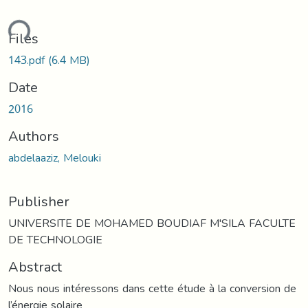
ding...
Files
143.pdf
(6.4 MB)
Date
2016
Authors
abdelaaziz, Melouki
Publisher
UNIVERSITE DE MOHAMED BOUDIAF M'SILA FACULTE
DE TECHNOLOGIE
Abstract
Nous nous intéressons dans cette étude à la conversion de
l’énergie solaire