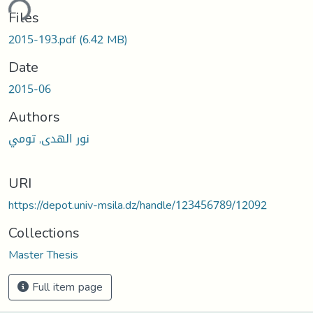
ding...
Files
2015-193.pdf
(6.42 MB)
Date
2015-06
Authors
نور الهدى, تومي
URI
https://depot.univ-msila.dz/handle/123456789/12092
Collections
Master Thesis
Full item page