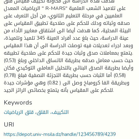
هدفت هذه الدراسة الى محاولة تكييف مقياس قلق
الرياضيات المعدل " R-MARS" على تلاميذ الشعب العلمية
العلميين في مرحلة التعليم الثانوي، من أجل التعرف على
صدقه وثباته ودلك للحكم على صلاحية تطبيق المقياس على
البيئة المحلية، كما هدفت أيضا الى اشتقاق معايير الأداء من
عينة الدراسة، حيث بلغ عدد أفراد العينة 345 تلميذ وتلميذة،
وبعد اجراء تعديلات فيه توصلت الدراسة الى أن هذا المقياس
يتمتع بمعاملات صدق وثبات جيدة للحكم على صلاحية تطبيقه.
حيث حسب معامل صدقه بطريقة الاتساق الداخلي وبلغ (0,53)
وأيضا بطريقة الصدق البنائي بالتحليل العاملي التوكيدي فكان
(0,58) أما الثبات حسب بطريقة التجزئة النصفية فبلغ (0,78)
وبطريقة الفا كرومباخ وصل الى ( 0,82) وهي مؤشرات جيدة
للحكم على المقياس بأنه يتمتع بخصائص الرائز الجيد.
Keywords
التكييف، القلق، قلق الرياضيات
URI
https://depot.univ-msila.dz/handle/123456789/4239