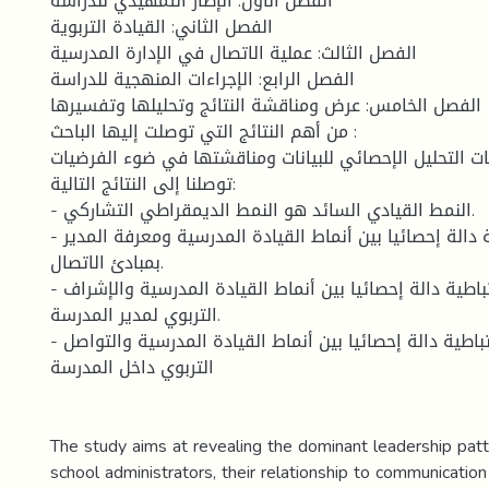
الفصل الأول: الإطار التمهيدي للدراسة
الفصل الثاني: القيادة التربوية
الفصل الثالث: عملية الاتصال في الإدارة المدرسية
الفصل الرابع: الإجراءات المنهجية للدراسة
الفصل الخامس: عرض ومناقشة النتائج وتحليلها وتفسيرها
من أهم النتائج التي توصلت إليها الباحث :
ات التحليل الإحصائي للبيانات ومناقشتها في ضوء الفرضيات
توصلنا إلى النتائج التالية:
- النمط القيادي السائد هو النمط الديمقراطي التشاركي.
- توجد علاقة ارتباطية دالة إحصائيا بين أنماط القيادة المدرسية ومعرفة المدير
بمبادئ الاتصال.
- توجد علاقة ارتباطية دالة إحصائيا بين أنماط القيادة المدرسية والإشراف
التربوي لمدير المدرسة.
- توجد علاقة ارتباطية دالة إحصائيا بين أنماط القيادة المدرسية والتواصل
التربوي داخل المدرسة
The study aims at revealing the dominant leadership pat
school administrators, their relationship to communication