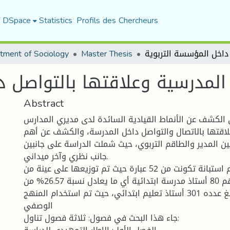
f DSpace
Statistics
Profils des Chercheurs
tment of Sociology
Master Thesis
 المدرسية وعلاقتها بالتواصل 
Abstract
الكشف عن الأنماط القيادية السائدة لدى مديري المدارس
علاقتها بالاتصال والتواصل داخل المدرسة، والكشف عن أهم
ين المدير والطاقم التربوي، حيث شملت الدراسة على جانبين
جانب نظري وآخر ميداني.
حيث تم استخدام استبانة تكونت من 52 عبارة حيث تم توزيعها على عينة من
الأساتذة بلغ عددهم 80 أستاذ مدرسة ابتدائية أي ما يعادل نسبة 26.57% من
حجم المجتمع البالغ عدده 301 أستاذ تعليم ابتدائي، حيث تم استخدام المنهج
الوصفي
جاء هذا البحث في فصول: ثلاثة فصول تناول: