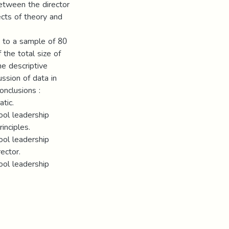
etween the director
ects of theory and
d to a sample of 80
 the total size of
he descriptive
ussion of data in
onclusions :
tic.
hool leadership
inciples.
hool leadership
ector.
hool leadership