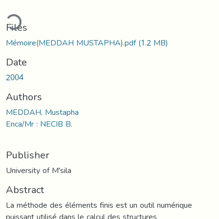
ding...
Files
Mémoire(MEDDAH MUSTAPHA).pdf
(1.2 MB)
Date
2004
Authors
MEDDAH, Mustapha
Enca/Mr : NECIB B.
Publisher
University of M'sila
Abstract
La méthode des éléments finis est un outil numérique
puissant utilisé dans le calcul des structures