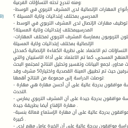
ومنه تندرج تحته التساؤلات الفرعية:
-ماهي طبيعة وأنواع المهارات الإتصالية لدى المشرف التربوي في الوسط
B)
المدرسي بمختلف إبتدائيات ولاية المسيلة ؟
- كيف يتم توظيف مهارات الإتصال لدى المشرف التربوي في الوسط
المدرسيبمختلف إبتدائيات ولاية المسيلة؟
-كيف يتأثر الفاعلون التربويون بممارسة المشرف التربوي لمختلف المهارات
الإتصالية بمختلف إبتدائيات ولاية المسيلة
لتساؤلات تم الاعتماد على نظرية الكفاءة الإتصالية كمدخل
منهج المسحي، كما تم الاعتماد على أداة الاستبيان والتي
محاور، لجمع البيانات وتفسير وتحليل النتائج لمجتمع البحث
المتمثل في المشرفين حيث تم تطبيق العينة القصدية واختيار50 مشرف وقد
توصلت الدراسة إلى مجموعة من النتائج أهمها:
- أفراد عينة الدراسة موافقون بدرجة عالية على أن أحسن مهارة هي مهارة
التحدث.
- أفراد عينة الدراسة موافقون بدرجة جيدة على أن المشرف التربوي يمارس
مهارة الإقناع أيضا بطريقة جيدة .
-أفراد عينة الدراسة موافقون بدرجة عالية على أن مهارة الإستماع فعالة بنسبة
كبيرة .
- أفراد عينة الدراسة موافقون بدرجة عالية على أن الخبرة عامل مهم لدى