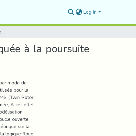
Log In
Commande robuste par mode glissant floue appliquée à la poursuite de trajectoire du système TRMS
uée à la poursuite
 par mode de
ilisés pour la
RMS (Twin Rotor
née, A cet effet
odélisation
oucle ouverte,
éorique sur la
 logique floue.