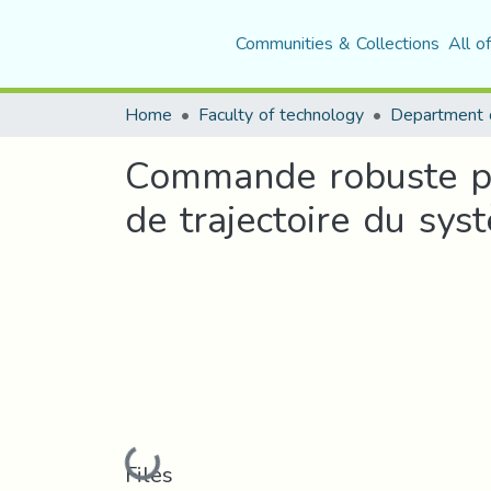
Communities & Collections
All o
Home
Faculty of technology
Commande robuste par
de trajectoire du sy
Loading...
Files