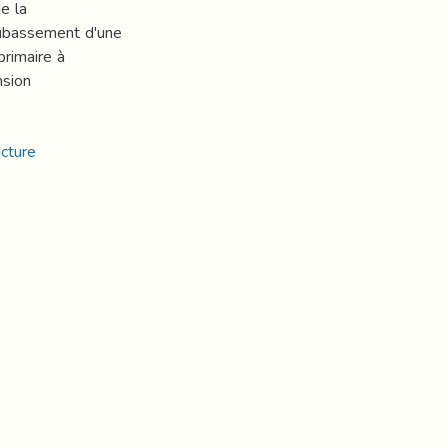
de la
oubassement d'une
rimaire à
nsion
ucture