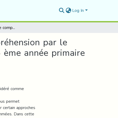
Log In
La construction d’une compétence de lecturecompréhension par le biais d’un texte documentaireChez les élèves de 5 ème année primaire de l’écoleHADIBI Mohamed(BOUSAADA)
réhension par le
5 ème année primaire
nsidéré comme
vous permet
er certain approches
ammées. Dans cette