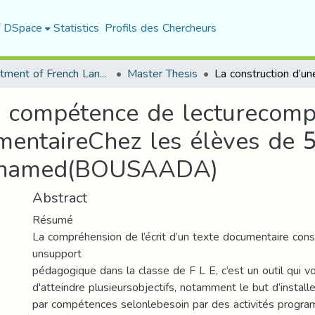
f DSpace
Statistics
Profils des Chercheurs
Department of French Language and Literature
Master Thesis
e compétence de lecturecomp
umentaireChez les élèves de 
Mohamed(BOUSAADA)
Abstract
Résumé
La compréhension de l’écrit d’un texte documentaire co
unsupport
pédagogique dans la classe de F L E, c’est un outil qui 
d'atteindre plusieursobjectifs, notamment le but d’install
par compétences selonlebesoin par des activités progr