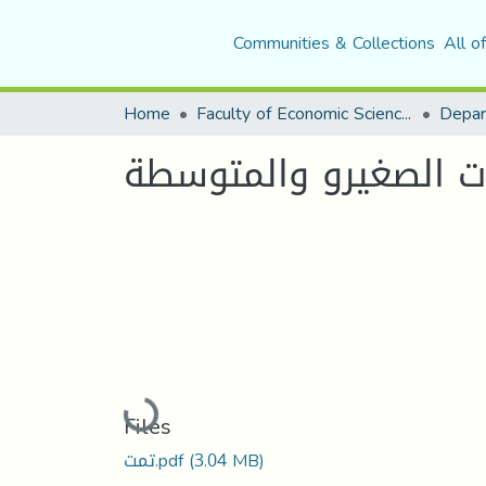
Communities & Collections
All o
Home
Faculty of Economic Sciences, Commerce and Management Sciences
Depar
ت الصغيرو والمتوسطة
Loading...
Files
تمت.pdf
(3.04 MB)