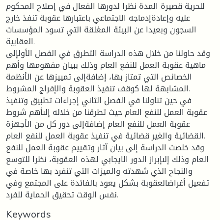
للحرية قصيرة المدة نظرا لدورها الفعال في إصلاح المحكوم
عليه وإعادةإدماجه الاجتماعي باعتبارها عقوبة تنفذ خارج
السجون وبعيدا عن البيئة المغلقة التي تسود المؤسسات
العقابية.
وقد حاولنا من خلال هذه الدراسة التطرق في الفصل الأولإلى
ماهية عقوبة العمل للنفع العام وذلك ببيان مفهومها وأهم
الخصائص التي تمتاز بها، إضافةإلى تمييزها عن الأنظمة
المشابهة لها كوقف تنفيذ العقوبة والإفراج المشروط.
في حين تناولنا في الفصل الثاني إجراءات تطبيق وتنفيذ
عقوبة العمل للنفع العام حيث تطرقنا من خلاله إلىأهم شروط
عقوبة العمل للنفع العام إضافةإلى دور كل من الأجهزة
القضائية والغير قضائية في تنفيذ عقوبة العمل للنفع العام.
وقد خلصت الدراسة إلى بيان آثار وتقييم عقوبة العمل للنفع
العام وذلك إلىإبراز الدور الايجابي لهذه العقوبة، نظرا للتوسع
والنجاح الذي شهدته والميزات التي تنفرد بها خاصة في
تفعيل أغراضالعقوبة بشكل يعود بالفائدة على المجتمع وفي
نفس الوقت تحقيق الحماية للفرد.
Keywords