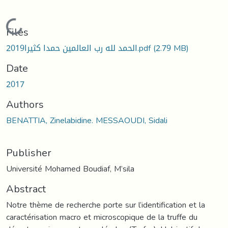
Loading...
Files
2019الحمد لله رب العالمين حمدا كثيرا.pdf
(2.79 MB)
Date
2017
Authors
BENATTIA, Zinelabidine. MESSAOUDI, Sidali
Publisher
Université Mohamed Boudiaf, M’sila
Abstract
Notre thème de recherche porte sur l’identification et la
caractérisation macro et microscopique de la truffe du