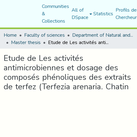
Communities
All of
Profils de
&
Statistics
DSpace
Chercheur
Collections
Home
Faculty of sciences
Department of Natural and Life Sciences
Master thesis
Etude de Les activités antimicrobiennes et dosage des composés phénoliques des extraits de terfez (Terfezia arenaria. Chatin
Etude de Les activités
antimicrobiennes et dosage des
composés phénoliques des extraits
de terfez (Terfezia arenaria. Chatin