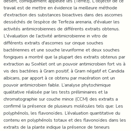
désert, comiquement appelée les (Terfez), L'objectif de ce
travail est de mettre en évidence la meilleure méthode
d'extraction des substances bioactives dans des ascomes
desséchés de l’espèce de Terfezia arenaria, d'évaluer les
activités antimicrobiennes de différents extraits obtenus.
L'évaluation de l’activité antimicrobienne in vitro de
différents extraits d'ascomes sur cinque souches
bactériennes et une souche levuriforme et deux souches
fongiques a montré que la plupart des extraits obtenus par
extraction au Soxhlet ont un pouvoir antimicrobien fort vis à
vis des bactéries à Gram positif, à Gram négatif et Candida
albicans, par apport à ce obtenu par macération ont un
pouvoir antimicrobien faible. L’analyse phytochimique
qualitative réalisée par les tests préliminaires et la
chromatographie sur couche mince (CCM) des extraits a
confirmé la présence de plusieurs molécules tels que: Les
polyphénols, les flavonoïdes. L’évaluation quantitative du
contenu en polyphénols totaux et des flavonoïdes dans les
extraits de la plante indique la présence de teneurs