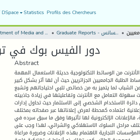
f DSpace
Statistics
Profils des Chercheurs
Graduate Reports - تقارير الليسانس
Department of Media and Communication Studies
دور الفيس بوك في توا
Abstract
لأنترنت من الوسائط التكنولوجية حديثة الاستعمال المهمة
اط الطلبة الجامعيين الجزائريين حيث أن لها أثر بشكل كبير
ن الشباب لما يتميز به من خصائص تلبي احتياجاتهم وتشبع
 سهولة التعامل مع الأنترنت وتفاعليتها في زيادة جاذبيته
دائرة الاستخدام الشخصي إلى الاستثمار حيث تحاول إدارات
لانية اعتماده كمحطة لعرض إعلاناتها عبر صفحاته بمختلف
، فالإعلانات الإلكترونية لها تأثيرها وفق ما سبق سرده في
تلف مراحل السلوك الاستهلاكي والشرائي، لهذا وجب على
مؤسسات التجارية الاهتمام بهذه الإعلانات وضرورة مراعاة