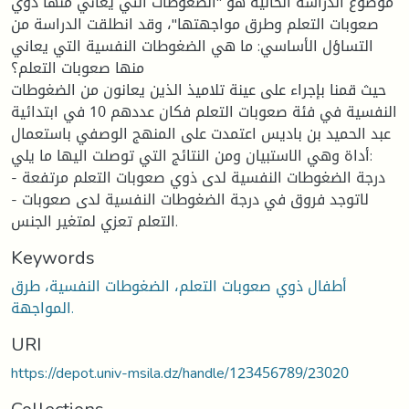
موضوع الدراسة الحالية هو "الضغوطات التي يعاني منها ذوي
صعوبات التعلم وطرق مواجهتها"، وقد انطلقت الدراسة من
التساؤل الأساسي: ما هي الضغوطات النفسية التي يعاني
منها صعوبات التعلم؟
حيث قمنا بإجراء على عينة تلاميذ الذين يعانون من الضغوطات
النفسية في فئة صعوبات التعلم فكان عددهم 10 في ابتدائية
عبد الحميد بن باديس اعتمدت على المنهج الوصفي باستعمال
أداة وهي الاستبيان ومن النتائج التي توصلت اليها ما يلي:
- درجة الضغوطات النفسية لدى ذوي صعوبات التعلم مرتفعة
- لاتوجد فروق في درجة الضغوطات النفسية لدى صعوبات
التعلم تعزي لمتغير الجنس.
Keywords
أطفال ذوي صعوبات التعلم، الضغوطات النفسية، طرق
المواجهة.
URI
https://depot.univ-msila.dz/handle/123456789/23020
Collections