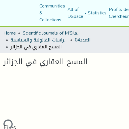
Communities
All of
Profils de
&
Statistics
DSpace
Chercheur
Collections
Home
Scientific Journals of M'Sila University
العدد04
مجلة الأستاذ الباحث للدراسات القانونية والسياسية
المسح العقاري في الجزائر
المسح العقاري في الجزائر
ding...
Files