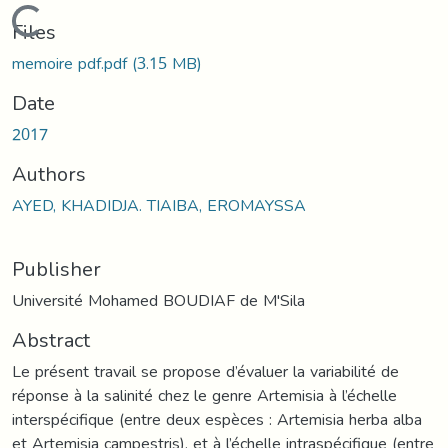
Loading...
Files
memoire pdf.pdf
(3.15 MB)
Date
2017
Authors
AYED, KHADIDJA. TIAIBA, EROMAYSSA
Publisher
Université Mohamed BOUDIAF de M'Sila
Abstract
Le présent travail se propose d’évaluer la variabilité de
réponse à la salinité chez le genre Artemisia à l’échelle
interspécifique (entre deux espèces : Artemisia herba alba
et Artemisia campestris), et à l’échelle intraspécifique (entre