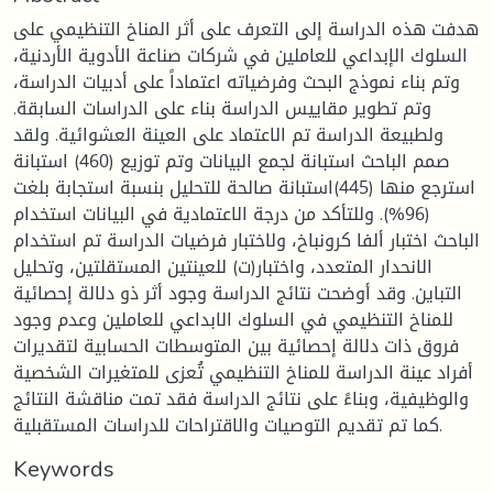
هدفت هذه الدراسة إلى التعرف على أثر المناخ التنظيمي على
السلوك الإبداعي للعاملين في شركات صناعة الأدوية الأردنية،
وتم بناء نموذج البحث وفرضياته اعتماداً على أدبيات الدراسة،
وتم تطوير مقاييس الدراسة بناء على الدراسات السابقة.
ولطبيعة الدراسة تم الاعتماد على العينة العشوائية. ولقد
صمم الباحث استبانة لجمع البيانات وتم توزيع (460) استبانة
استرجع منها (445)استبانة صالحة للتحليل بنسبة استجابة بلغت
(96%). وللتأكد من درجة الاعتمادية في البيانات استخدام
الباحث اختبار ألفا كرونباخ، ولاختبار فرضيات الدراسة تم استخدام
الانحدار المتعدد، واختبار(ت) للعينتين المستقلتين، وتحليل
التباين. وقد أوضحت نتائج الدراسة وجود أثر ذو دلالة إحصائية
للمناخ التنظيمي في السلوك الابداعي للعاملين وعدم وجود
فروق ذات دلالة إحصائية بين المتوسطات الحسابية لتقديرات
أفراد عينة الدراسة للمناخ التنظيمي تُعزى للمتغيرات الشخصية
والوظيفية، وبناءً على نتائج الدراسة فقد تمت مناقشة النتائج
كما تم تقديم التوصيات والاقتراحات للدراسات المستقبلية.
Keywords