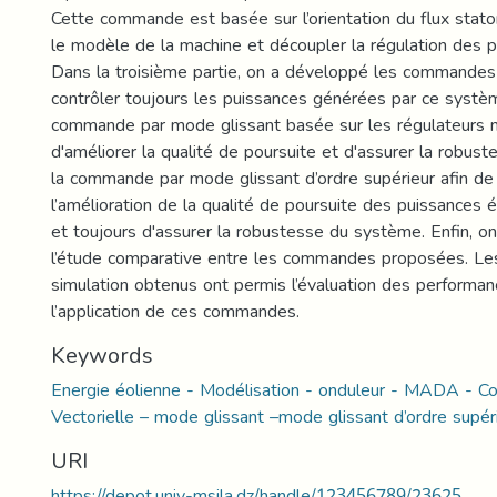
Cette commande est basée sur l’orientation du flux stator
le modèle de la machine et découpler la régulation des 
Dans la troisième partie, on a développé les commandes
contrôler toujours les puissances générées par ce système
commande par mode glissant basée sur les régulateurs m
d'améliorer la qualité de poursuite et d'assurer la robus
la commande par mode glissant d’ordre supérieur afin de
l’amélioration de la qualité de poursuite des puissances é
et toujours d'assurer la robustesse du système. Enfin, on
l’étude comparative entre les commandes proposées. Les
simulation obtenus ont permis l’évaluation des performan
l’application de ces commandes.
Keywords
Energie éolienne - Modélisation - onduleur - MADA - 
Vectorielle – mode glissant –mode glissant d’ordre supéri
URI
https://depot.univ-msila.dz/handle/123456789/23625