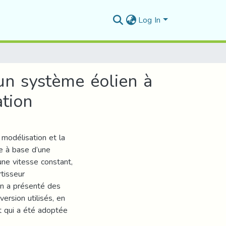
Log In
 alimentation
un système éolien à
tion
 modélisation et la
e à base d’une
une vitesse constant,
rtisseur
 on a présenté des
ersion utilisés, en
t qui a été adoptée