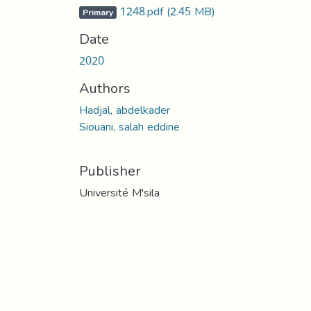
1248.pdf
(2.45 MB)
Primary
Date
2020
Authors
Hadjal, abdelkader
Siouani, salah eddine
Publisher
Université M'sila