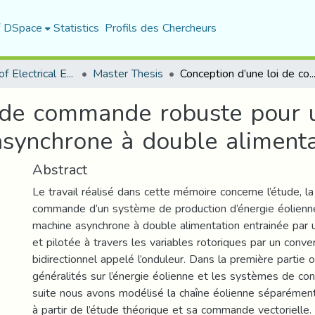
f DSpace
Statistics
Profils des Chercheurs
Department of Electrical Engineering
Master Thesis
Conception d’une loi de commande robuste pour un système éolien à base d’une machine asynchrone à double
 de commande robuste pour 
synchrone à double alimenta
Abstract
Le travail réalisé dans cette mémoire concerne l’étude, la
commande d’un système de production d’énergie éolienn
machine asynchrone à double alimentation entrainée par 
et pilotée à travers les variables rotoriques par un conve
bidirectionnel appelé l’onduleur. Dans la première partie
généralités sur l’énergie éolienne et les systèmes de conv
suite nous avons modélisé la chaîne éolienne séparémen
à partir de l’étude théorique et sa commande vectorielle.