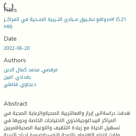
Loading...
Files
واقع تطــبيق مــبادئ التــربية الصــحية في المراكــز.pdf
(5.21
MB)
Date
2022-06-20
Authors
مرقصي, محمد كمال الدين
بغدادي, امين
د.بجاوي, فاضلي
Abstract
هدفت دراسةالى إبراز واقعالتربية الصحيةوالرعاية الصحية في
المراكز البيداغوجيةلذوي الاحتياجات الخاصة ودورها في
تسهيل الحياة مع زيادة التثقيف والتوعية الصحيةللمربين
ولفت انتباه الاهتمام بالصحة النفسيةضرورة إدراج التربية