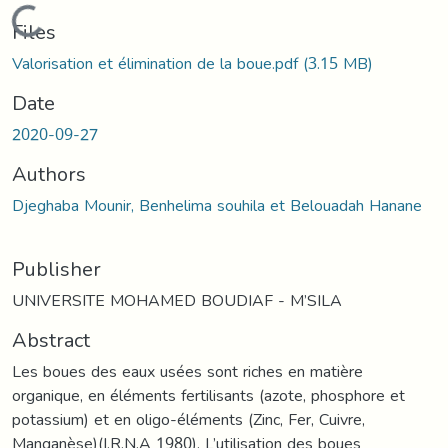
Loading...
Files
Valorisation et élimination de la boue.pdf
(3.15 MB)
Date
2020-09-27
Authors
Djeghaba Mounir, Benhelima souhila et Belouadah Hanane
Publisher
UNIVERSITE MOHAMED BOUDIAF - M’SILA
Abstract
Les boues des eaux usées sont riches en matière
organique, en éléments fertilisants (azote, phosphore et
potassium) et en oligo-éléments (Zinc, Fer, Cuivre,
Manganèse)(I.R.N.A 1980). L’utilisation des boues