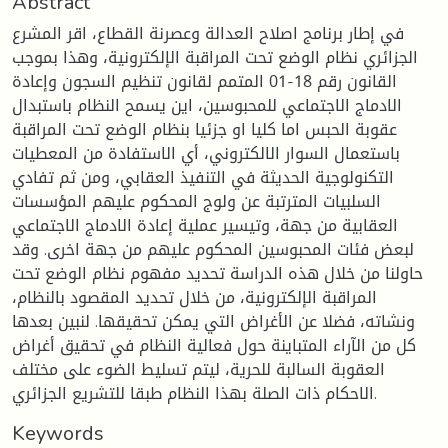
Abstract
في إطار برنامج اصلاح العدالة وعصرنة القطاع، اقر المشرع
الجزائري نظام الوضع تحت المراقبة الإلكترونية، وهذا بموجب
القانون رقم 18-01 المتمم لقانون تنظيم السجون وإعادة
الادماج الاجتماعي للمحبوسين، اين يسمح النظام باستبدال
عقوبة الحبس اما كليا او جزئيا بنظام الوضع تحت المراقبة
باستعمال السوار الالكتروني، أي الاستفادة من المعطيات
التكنولوجية الحديثة في التنفيذ العقابي، ومن ثم تفادي
السلبيات المترتبة عن ولوج المحكوم عليهم المؤسسات
العقابية من جهة، وتيسير عملية إعادة الادماج الاجتماعي
لبعض فئات المحبوسين المحكوم عليهم من جهة اخرى. وقد
حاولنا من خلال هذه الدراسة تحديد مفهوم نظام الوضع تحت
المراقبة الإلكترونية، من خلال تحديد المقصود بالنظام،
ونشاته، فضلا عن الأغراض التي يمكن تحقيقها. لنبين بعدها
كل من الآراء المتباينة حول فعالية النظام في تحقيق أغراض
العقوبة السالبة للحرية، ليتم تسليط الضوء على مختلف
الاحكام ذات الصلة بهذا النظام طبقا للتشريع الجزائري.
Keywords