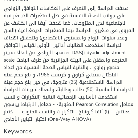
هدفت الدراسة إلى التعرف على انعكاسات التوافق الزواجي
على جوانب الصحة النفسية في ظل المتغيرات الديمغرافية
الاجتماعية لدى المتزوجات، كما هدفت أيضا الى الكشف عن
الفروق في متغيري الدراسة تبعا للمتغيرات الديمغرافية (السن
وعدد سنوات الزواج والمستوى الاقتصادي) ولتحقيق اهداف
الدراسة استخدمت الطالبات أداتين الأولى لقياس التوافق
الزواجي من اعداد سبينر spanier DAS)) dyadic adjustment
scale المترجم والمقنن على البيئة الجزائرية من طرف الباحث
منصور زواوي . والثانية لقياس الصحة النفسية من اعداد
الباحثان سيدني كراون و كریسب 1966، و بلغ حجم عينة
الدراسة الاستطلاعية (25) متزوجة، في حين بلغ حجم عينة
الدراسة الأساسية (50) طالب وطالبة، ولمعالجة بيانات الدراسة
استخدمت الأساليب الإحصائية التالية (التكرارات والنسب
المئوية- - معامل الارتباط بيرسون Pearson Correlation معامل
ألفا كرونباخ -التكرارات والنسب المئوية - - ختبار (t) لعينتين. -
اختبار التباين الأحادي (One-Way ANOVA)
Keywords