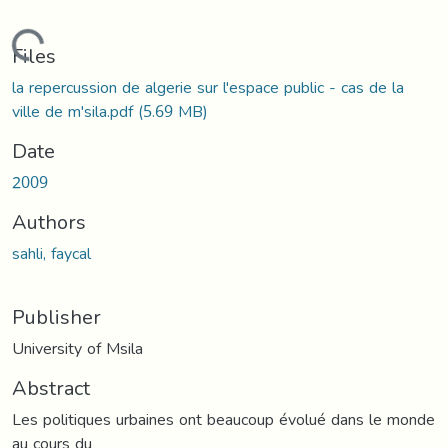
Loading...
Files
la repercussion de algerie sur l'espace public - cas de la
ville de m'sila.pdf
(5.69 MB)
Date
2009
Authors
sahli, faycal
Publisher
University of Msila
Abstract
Les politiques urbaines ont beaucoup évolué dans le monde
au cours du