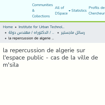
Communities
All of
Profils de
&
Statistics
DSpace
Chercheur
Collections
Home
Institute for Urban Technology Management
رسائل ماجستير
رسائل ماجستير / الدكتوراه / مهندس دولة
la repercussion de algerie sur l'espace public - cas de la ville de m'sila
la repercussion de algerie sur
l'espace public - cas de la ville de
m'sila