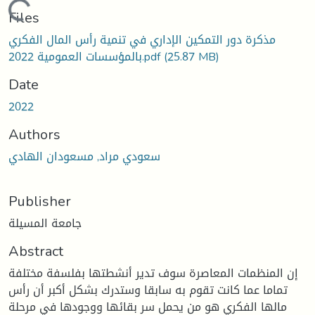
Loading...
Files
مذكرة دور التمكين الإداري في تنمية رأس المال الفكري
(25.87 MB)
بالمؤسسات العمومية 2022.pdf
Date
2022
Authors
سعودي مراد, مسعودان الهادي
Publisher
جامعة المسيلة
Abstract
إن المنظمات المعاصرة سوف تدير أنشطتها بفلسفة مختلفة
تماما عما كانت تقوم به سابقا وستدرك بشكل أكبر أن رأس
مالها الفكري هو من يحمل سر بقائها ووجودها في مرحلة