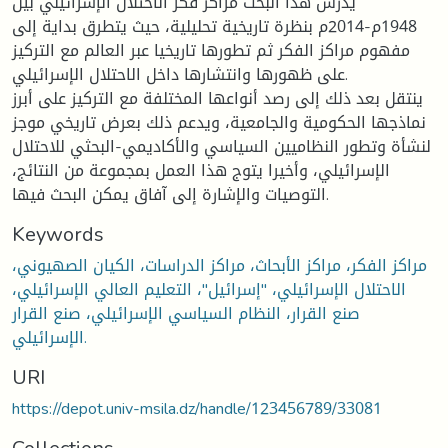
يدرس هذا البحث مراكز فكر الاحتلال الإسرائيلي بين
1948م-2014م بنظرة تاريخية تحليلية، حيث يتطرق بداية إلى
مفهوم مراكز الفكر ثم تطورها تاريخيا عبر العالم مع التركيز
على ظهورها وانتشارها داخل الاحتلال الإسرائيلي.
ينتقل بعد ذلك إلى رصد أنواعها المختلفة مع التركيز على أبرز
نماذجها الحكومية والجامعية، ويدعم ذلك بعرض تاريخي موجز
لنشأة وتطور النظاميين السياسي والأكاديمي-البحثي للاحتلال
الإسرائيلي، وأخيرا يتوج هذا العمل بمجموعة من النتائج،
التوصيات والإشارة إلى آفاق يمكن البحث فيها.
Keywords
مراكز الفكر، مراكز الأبحاث، مراكز الدراسات، الكيان الصهيوني،
الاحتلال الإسرائيلي، "إسرائيل"، التعليم العالي الإسرائيلي،
صنع القرار، النظام السياسي الإسرائيلي، صنع القرار
الإسرائيلي.
URI
https://depot.univ-msila.dz/handle/123456789/33081
Collections