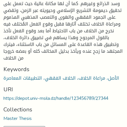
وسد الذرائع وغيرهم. كما أن لها مكانة عالية حيث تعمل على
تحقيق ديمومة التشريع الإسلامي وحيويته عبر الزمن، وتقضي
على الجمود الفقهي والهوى والتعصب المذهبي المذموم.
ومراعاة الخلاف تختلف آثارها فقبل وقوع الفعل المُختلف فيه
نخرج من الخلاف من باب الاحتياط أما بعد وقوع الفعل نأخذ
بالقول المرجوح وهذا يساهم في تضييق دائرة الخلاف،
وتطبيق هذه القاعدة على المسائل من باب الاستثناء، فيترك
المجتهد ما رَجح عنده ويأخذ بدليل المخالف كله أو بعضه خروجا
من الخلاف
Keywords
الأصل، مراعاة الخلاف، الخلاف الفقهي، التطبيقات المعاصرة
URI
https://depot.univ-msila.dz/handle/123456789/27344
Collections
Master Thesis