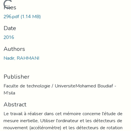
Loading...
Files
296.pdf
(1.14 MB)
Date
2016
Authors
Nadir, RAHMANI
Publisher
Faculte de technologie / UniversiteMohamed Boudiaf -
M’sila
Abstract
Le travail à réaliser dans cet mémoire concerne l'étude de
mesure inertielle, Utiliser l'ordinateur et les détecteurs de
mouvement (accéléromètre) et les détecteurs de rotation