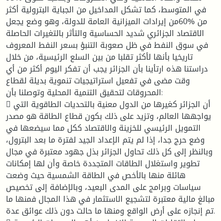
في المتوسط، كما تشكل المداخيل من الجباية البترولية أكثر
من %60من إيرادات الميزانية العامة للدولة، وهو وضع يجعل
الاقتصاد الجزائري شديد الحساسية والتأثر بالتغيرات الحاصلة
في سوق النفط في ظل صعوبة التنبؤ بسعر النفط المعروف
تاريخيا بأنها لأكثر تقلبا من بين السلع الرئيسية، من خلال
دراستنا هذه ارتأينا بأن الجزائر يجب أن تفكر اليوم أكثر من أي
وقت مضى في تفعيل استراتيجيات تنموية بديلة لقطاع
المحروقات لتحقيق التنمية المحلية وتوصلنا بأن:
 أن الجزائر كغيرها من الدول معنية بالتحديات الطاقوية التي
يواجهها العالم، وتزيد على ذلك بكون قطاع الطاقة هو مصدر
التمويل الرئيسي للخزينة والاقتصاد ككل مما سيضعها في
وضع حرج جدا، إذا لم يتم الإعداد الجيد لفترة ما بعد البترول،
وبالنظر إلى كل ذلك تحاول الجزائر بذل جهود معتبرة في مجال
تطوير واستغلال الطاقات المتجددة خاصة وأن لها إمكانات
هائلة منها بالأخص في الطاقة الشمسية حيث وضعت
سياسات وبرامج على المدى البعيد، وبالإضافة إلى تخصيص
مبالغ مالية معتبرة لتشجيع الاستثمار في هذا المجال فمنها ما
تم إنجازه على أرض الواقع ومنها ما حالت دون ذلك عوائق عدة.