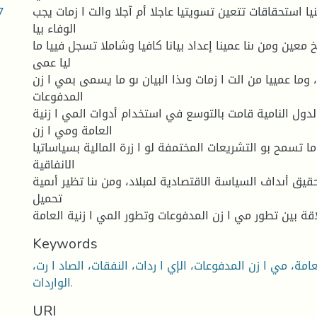
7
نيا استحقاقات تتعين تسويتيا عاجلا أم آجلا والت ا زمات يجب
الوفاء بيا
خ معين ومن ىنا عمينا إعداد بيانا كافيا وشاملا تسجل فييا ما
ليا عمى
وما عمييا من الت ا زمات وىذا البيان ىو ما يسمى بمي ا زن
المدفوعات
الدول النامية قامت بالتوسع في استخدام أدوات المي ا زنية
العامة ومي ا زن
ا تسمح بو التشريعات المختمفة لو ا زرة المالية بسياساتيا
الانفاقية
قيق أىداف السياسة الاقتصادية لمبلاد، ومن ىنا تظير أىمية
تحميل
Keywords
عامة، مي ا زن المدفوعات، الإي ا ردات، النفقات، الصاد ا رت،
الواردات.
URI