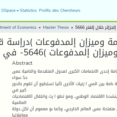
f DSpace
Statistics
Profils des Chercheurs
tment of Economics
Master Thesis
امة وميزإن إلمدفوعات )درإسة ق
ات )5646- في إلجزإئر خلال إلفتر 5666
Abstract
عامة إحدى الاىتمامات الكبرى لمدول المتقدمة والنامية عمى
حدّ سواء
 ىامة بين المي ا زنيات الأخرى لأنيا تستطيع أن تقوم بالدور
كبير في
نشدىا الاقتصاد الوطني، ومع تطو ا رت وانتقال الاقتصاديات
العالمية
نفتحة عمى العالم الخارجي، وكما ىو معموم أن لكل دولة
معاملاتيا