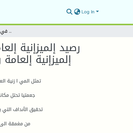
Log In
رصيد إلميزإنية إلعامة وميزإن إلمدفوعات )درإسة قياستية وتحليلية لرصيد إلميزإنية إلعامة وميزإن إلمدفوعات )5646- في إلجزإئر خلال إلفتر 5666
رصيد إلميزإنية إلع
إلميزإنية إلعامة وميزإن إلمدفوع
تمثل المي ا زنية ال
جعمتيا تحتل مكانة
تحقيق الأىداف التي ي
من مغمقة الى م