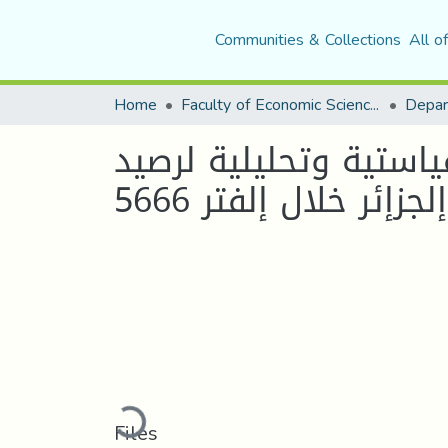
Communities & Collections
All o
Home
Faculty of Economic Sciences, Commerce and Management Sciences
Depar
ياستية وتحليلية لرصيد
Loading...
Files