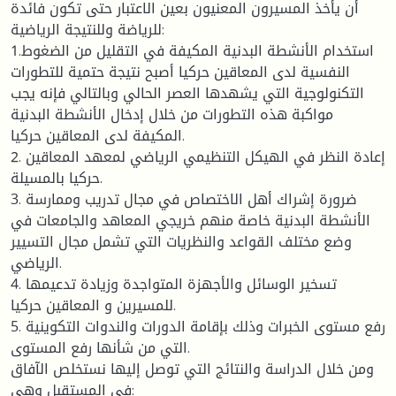
أن يأخذ المسيرون المعنيون بعين الاعتبار حتى تكون فائدة
للرياضة وللنتيجة الرياضية:
1.استخدام الأنشطة البدنية المكيفة في التقليل من الضغوط
النفسية لدى المعاقين حركيا أصبح نتيجة حتمية للتطورات
التكنولوجية التي يشهدها العصر الحالي وبالتالي فإنه يجب
مواكبة هذه التطورات من خلال إدخال الأنشطة البدنية
المكيفة لدى المعاقين حركيا.
2. إعادة النظر في الهيكل التنظيمي الرياضي لمعهد المعاقين
حركيا بالمسيلة.
3. ضرورة إشراك أهل الاختصاص في مجال تدريب وممارسة
الأنشطة البدنية خاصة منهم خريجي المعاهد والجامعات في
وضع مختلف القواعد والنظريات التي تشمل مجال التسيير
الرياضي.
4. تسخير الوسائل والأجهزة المتواجدة وزيادة تدعيمها
للمسيرين و المعاقين حركيا.
5. رفع مستوى الخبرات وذلك بإقامة الدورات والندوات التكوينية
التي من شأنها رفع المستوى.
ومن خلال الدراسة والنتائج التي توصل إليها نستخلص الآفاق
في المستقبل وهي: