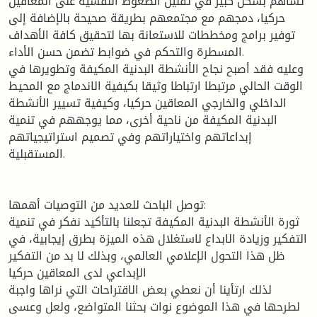
تساهم بشكل كبير في تقليل الضغوط النفسية على المعاقين
حركيا، دمجهم مع مجتمعهم بطريقة صحيحة بالإضافة إلى
توفير برامج ومخططات للاستعانة بها لتحقيق كافة الأهداف
المسطرة والتحكم في ضوابط تضمن حسن الأداء.
وعليه فقد أصبح نجاح الأنشطة البدنية المكيفة وتطويرها في
الوقت الحالي مرتبطا ارتباطا وثيقا بكيفية الاندماج مع المحيط
الداخلي والخارجي المعاقين حركيا، وكيفية تسيير الأنشطة
البدنية المكيفة من ناحية أخرى، مما يوجههم في تنمية
إبداعاتهم واختياراتهم وفي تصميم استراتيجياتهم
المستقبلية.
توصل الباحث للعديد من التوصيات أهمها:
ثورة الأنشطة البدنية المكيفة تجعلنا بالتأكيد نفكر في تنمية
التفكير وزيادة الابداع لاستغلال هذه الميزة بطرق إيجابية، في
ظل هذا التحول الإعلامي العالمي، وبذلك لا بد من التفكير
الإبداعي لدى المعاقين حركيا
لذلك ارتأينا أن نعطي بعض الاقتراحات التي نراها واجبة
لطرحها في هذا الموضوع نوات بحثنا المتواضع، ولعل وعسى