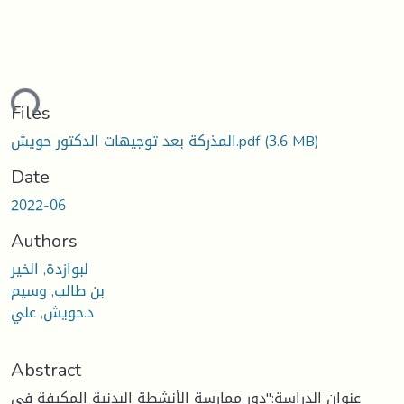
Loading...
Files
(3.6 MB)
المذركة بعد توجيهات الدكتور حويش.pdf
Date
2022-06
Authors
لبوازدة, الخير
بن طالب, وسيم
د.حويش, علي
Abstract
عنوان الدراسة:"دور ممارسة الأنشطة البدنية المكيفة في