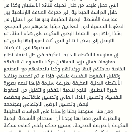
التي حصل عليها من خلال تحليله لنتائج الاستبيان وكذا من
خلال الدراسة الميدانية إلى معرفة العلاقة الارتباطية بين
ممارسة الأنشطة البدنية المكيفة ودورها في التقليل من
الضغوط النفسية لدى المعاقين حركيا ودمجهم في المجتمع،
وكذا إظهار دور النشاط البدني المكيف على هذه الفئة، ثم
التوصل إلى بعض النتائج التي كنت أصبو إليها والتي تم
تسطيرها في الفرضيات.
إن ممارسة الأنشطة البدنية المكيفة في ظل اعتماد نظام
معلومات فعال يزود المعاقين حركيا بالمعلومات الدقيقة
الخاصة بحاجتهم إليها ورغباتهم وكذا باندماجهم مع المجتمع
وتقليل الضغوط النفسية عليهم، فإذا ما تم تخطيط وتنفيذ
الأنشطة البدنية المكيفة بطريقة سليمة فإنها تدعم بصورة
كبيرة التطبيق الناجح لتنمية التفكير والتقليل من الضغوط
النفسية، وتحسين الآداء العالي وتحسين علاقاتهم ببعضهم
البعض وتحسين الرضى الاجتماعي بمجتمعه
ومن هنا استوحينا بحثنا وإسنادا على الدراسات التحليلية
والنظرية التي قمنا بها وجدنا أن استخدام الأنشطة البدنية
المكيفة بالطريقة الصحيحة، وتسيير محكم بأعلى كفاءة ممكنة