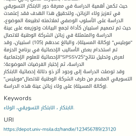
حيث تكمن أهمية الدراسة في معرفة دور الابتكار التسويقي
في تعزيز ولاء الزبائن، ولتحقيق هذا الهدف فقد إعتمدت
الدراسة على الأسلوب الوصفي لملائمته لطبيعة الموضوع،
حيث تم تصميم استبيان كأداة لجمع البيانات وتوزيعه على عينة
الدراسة والمتمثلة في زبائن الشركة الوطنية للاتصال
"موبليس" (وكالة المسيلة)، والبالغ عددهم (105) استبيان، وقد
تم استخدام بعض الأساليب الإحصائية في برنامج الحزمة
الإحصائية للعلوم الإجتماعية"SPSSV25"لعرض وتحليل نتائج
الدراسة، ثم إختبار الفرضيات الموضوعة؛
وقد توصلت الدراسة إلى وجود أثر ذو دلالة إحصائية الابتكار
التسويقي المقدم من طرف الشركة الوطنية للاتصال"موبليس"
(وكالة المسيلة) على ولاء زبائن عينة هذه الدراسة.
Keywords
الابتكار ، الابتكار التسويقي، الولاء.
URI
https://depot.univ-msila.dz/handle/123456789/23120