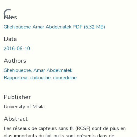
Loading...
Files
Ghehioueche Amar Abdelmalek.PDF
(6.32 MB)
Date
2016-06-10
Authors
Ghehioueche, Amar Abdelmalek
Rapporteur: chikouche, noureddine
Publisher
University of M'sila
Abstract
Les réseaux de capteurs sans fil (RCSF) sont de plus en
plus importants du fait qu'ils sont présents dans de