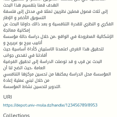
الهدف قمنا بتقسيم هذا البحث
إلى ثلاث فصول فصلين نظريين تمثلا في مدخل إلى فلسفة
التسويق الأخضر و الإطار
الفكري و النظري للقدرة التنافسية و بعد ذالك حاولنا البحث عن
إمكانية معالجة
الإشكالية المطروحة في الواقع ،من خلال دراسة حالة مؤسسة
أنابيب ببرج بو عريريج و
لتحقيق هذا الغرض اعتمدنا الاستبيان كأداة أساسية حيث
أفادتنا في تفحص جوانب
البحث عن قرب و قد توصلت الدراسة إلى تحقيق الفرضية
العامة ،حيث اتضح لنا أن
المؤسسة محل الدراسة يمكنها من تحسين مركزها التنافسي
من خلال تبني عملية إعادة
التدوير لتحسين نشاط المؤسسة.
URI
https://depot.univ-msila.dz/handle/123456789/8953
Collections