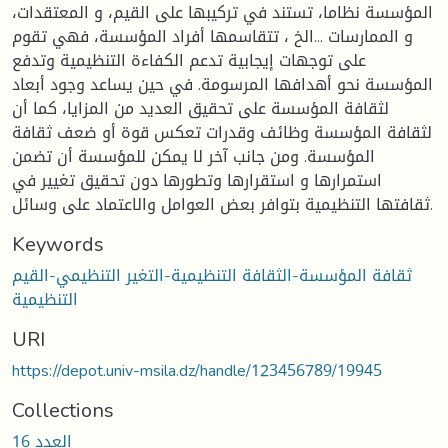
المؤسسة نظاما، تستند في تركيبها على القيم، و المعتقدات،
و الممارسات ...الخ ، تتقاسمها أفراد المؤسسة، فهي تقوم
على توجهات إيجابية تدعم الكفاءة التنظيمية وتدفع
المؤسسة نحو أهدافها المرسومة. في حين يساعد وجود أبعاد
لثقافة المؤسسة على تحقيق العديد من المزايا، كما أن
لثقافة المؤسسة وظائف وقدرات تعكس قوة أو ضعف ثقافة
المؤسسة. ومن جانب آخر لا يمكن للمؤسسة أن تضمن
استمرارها و استقرارها وتطورها دون تحقيق تغيير في
ثقافتها التنظيمية بتوافر بعض العوامل والاعتماد على وسائل.
Keywords
ثقافة المؤسسة-الثقافة التنظيمية-التغير التنظيمي-القيم
التنظيمية
URI
https://depot.univ-msila.dz/handle/123456789/19945
Collections
العدد 16