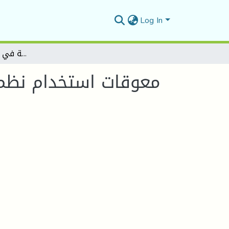
Log In
معوقات استخدام نظم المعلــومــات الاستراتيـــجية في المؤسســـات الخدمية
ي المؤسســـات الخدمية