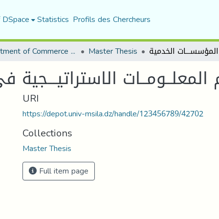
f DSpace
Statistics
Profils des Chercheurs
Department of Commerce Science
Master Thesis
معلــومــات الاستراتيـــجية ف
URI
https://depot.univ-msila.dz/handle/123456789/42702
Collections
Master Thesis
Full item page