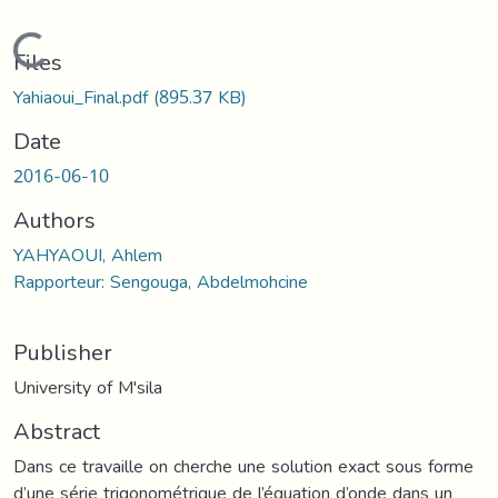
Loading...
Files
Yahiaoui_Final.pdf
(895.37 KB)
Date
2016-06-10
Authors
YAHYAOUI, Ahlem
Rapporteur: Sengouga, Abdelmohcine
Publisher
University of M'sila
Abstract
Dans ce travaille on cherche une solution exact sous forme
d’une série trigonométrique de l’équation d’onde dans un