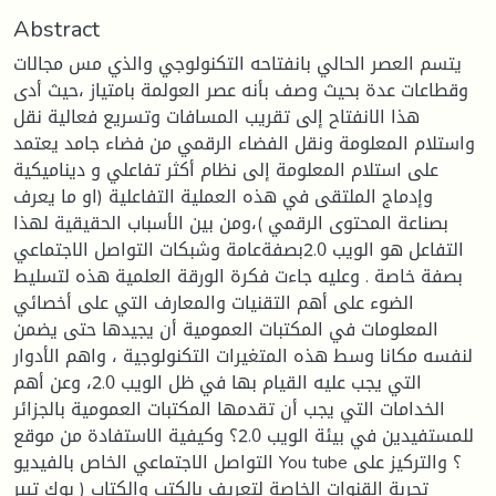
Abstract
يتسم العصر الحالي بانفتاحه التكنولوجي والذي مس مجالات
وقطاعات عدة بحيث وصف بأنه عصر العولمة بامتياز ،حيث أدى
هذا الانفتاح إلى تقريب المسافات وتسريع فعالية نقل
واستلام المعلومة ونقل الفضاء الرقمي من فضاء جامد يعتمد
على استلام المعلومة إلى نظام أكثر تفاعلي و ديناميكية
وإدماج الملتقى في هذه العملية التفاعلية (او ما يعرف
بصناعة المحتوى الرقمي )،ومن بين الأسباب الحقيقية لهذا
التفاعل هو الويب 2.0بصفةعامة وشبكات التواصل الاجتماعي
بصفة خاصة . وعليه جاءت فكرة الورقة العلمية هذه لتسليط
الضوء على أهم التقنيات والمعارف التي على أخصائي
المعلومات في المكتبات العمومية أن يجيدها حتى يضمن
لنفسه مكانا وسط هذه المتغيرات التكنولوجية ، واهم الأدوار
التي يجب عليه القيام بها في ظل الويب 2.0، وعن أهم
الخدامات التي يجب أن تقدمها المكتبات العمومية بالجزائر
للمستفيدين في بيئة الويب 2.0؟ وكيفية الاستفادة من موقع
التواصل الاجتماعي الخاص بالفيديو You tube ؟ والتركيز على
تجربة القنوات الخاصة لتعريف بالكتب والكتاب ( بوك تيبر