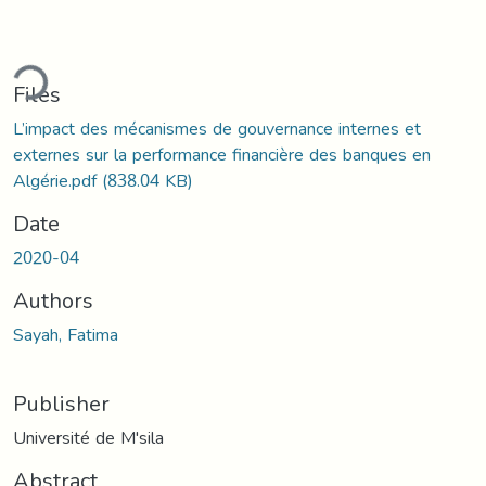
ding...
Files
L’impact des mécanismes de gouvernance internes et
externes sur la performance financière des banques en
Algérie.pdf
(838.04 KB)
Date
2020-04
Authors
Sayah, Fatima
Publisher
Université de M'sila
Abstract