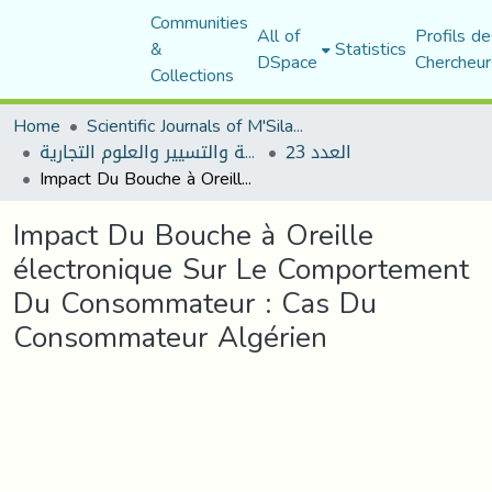
Communities
All of
Profils de
&
Statistics
DSpace
Chercheur
Collections
Home
Scientific Journals of M'Sila University
العدد 23
مجلة العلوم الاقتصادية والتسيير والعلوم التجارية
Impact Du Bouche à Oreille électronique Sur Le Comportement Du Consommateur : Cas Du Consommateur Algérien
Impact Du Bouche à Oreille
électronique Sur Le Comportement
Du Consommateur : Cas Du
Consommateur Algérien