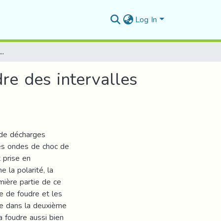
Log In
rigidité diélectrique aux chocs de foudre des intervalles d’air tige – plan avec une terre hétérogène
dre des intervalles
% de décharges
 les ondes de choc de
t prise en
 la polarité, la
emière partie de ce
e de foudre et les
ue dans la deuxième
a foudre aussi bien