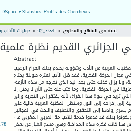
f DSpace
Statistics
Profils des Chercheurs
النقد الأدبي الجزائري القديم نظرة علمية في المنهج والمحتوى
العدد_02
حوليات الآداب و
دبي الجزائري القديم نظرة علمي
Abstract
كتبات العربية عن الأدب وشؤونه يصدم بذلك الفراغ الرهيب
ي مجال الحركة الفكرية، فقد ظل الأدب لفترة طويلة يحتاج
ة، ولا يزال كذلك حتى يجد اليد الذي تخرجه من هذه الأزمة،
يقا في الحركة الفكرية، وما كتب عنه حتى الآن لا يمثل إلا
التي تزيد في هوة هذا الفراغ، لأنه يفتقر إلى التجربة وإلى
ية إلى إخراجه إلى النور. وستظل المكتبة العربية خالية على
م يسرع روادها إلى التحقيق والتصنيف والبحث في المجالين
يكونوا بذلك قد قدموا خدمة للأدب مة العربي المغربي عا ،
.78
من هنا كانت فكرة هذه المداخلة وهي مسح الغبار عن بعض