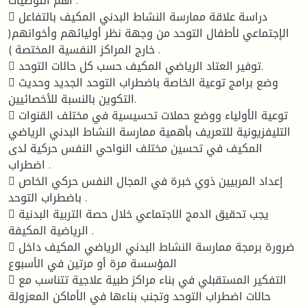
أهم التوصيات :
 دراسة علاقة ممارسة النشاط البدني المكيف بالتفاعل
الإجتماعي لأطفال التوحد من وجهة نظر أوليائهم وأخوانهم(
خارج المراكز النفسية المختصة ) .
 توفير العتاد الرياضي المكيف حسب كل حالات التوحد.
 وضع برامج توعية الخاصة باضطراب التوحد الجديد وحديث
التكوين بالنسبة للأخصائيين.
 توعية الأولياء ووضع حملات تحسيسية في مختلف القنوات
التليفزيونية للتعريف بأهمية ممارسة النشاط البدني الرياضي
المكيف في تحسين مختلف النواحي النفس حركية لدى
اضطراب .
 إعداد المربيين ذوي خبرة في المجال النفس حركي الخاص
باضطراب التوحد .
 يجب تحقيق الدمج الاجتماعي خلال حصة التربية البدنية
الرياضية المكيفة .
 ضرورة برمجة ممارسة النشاط البدني الرياضي المكيف داخل
المؤسسة مرة أو مرتين في الأسبوع
 التفكير المستقبلي في بناء مراكز طبية علاجية تتناسب مع
حالات اضطراب التوحد وتجنب بناءها في الأماكن المعزولة