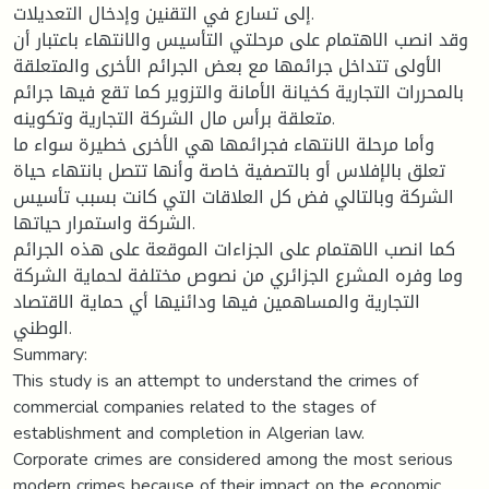
إلى تسارع في التقنين وإدخال التعديلات.
وقد انصب الاهتمام على مرحلتي التأسيس والانتهاء باعتبار أن
الأولى تتداخل جرائمها مع بعض الجرائم الأخرى والمتعلقة
بالمحررات التجارية كخيانة الأمانة والتزوير كما تقع فيها جرائم
متعلقة برأس مال الشركة التجارية وتكوينه.
وأما مرحلة الانتهاء فجرائمها هي الأخرى خطيرة سواء ما
تعلق بالإفلاس أو بالتصفية خاصة وأنها تتصل بانتهاء حياة
الشركة وبالتالي فض كل العلاقات التي كانت بسبب تأسيس
الشركة واستمرار حياتها.
كما انصب الاهتمام على الجزاءات الموقعة على هذه الجرائم
وما وفره المشرع الجزائري من نصوص مختلفة لحماية الشركة
التجارية والمساهمين فيها ودائنيها أي حماية الاقتصاد
الوطني.
Summary:
This study is an attempt to understand the crimes of
commercial companies related to the stages of
establishment and completion in Algerian law.
Corporate crimes are considered among the most serious
modern crimes because of their impact on the economic